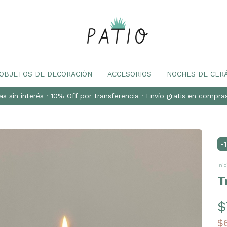
OBJETOS DE DECORACIÓN
ACCESORIOS
NOCHES DE CER
s sin interés · 10% Off por transferencia · Envío gratis en compr
-
Inic
T
$
$