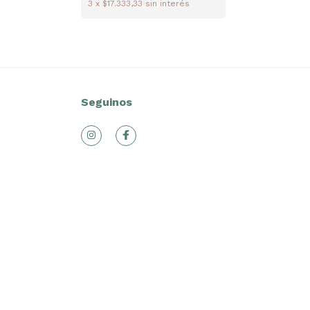
3
x
$17.333,33
sin interés
Seguinos