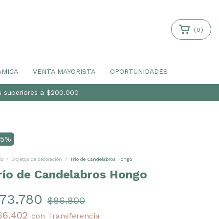
(
0
)
ÁMICA
VENTA MAYORISTA
OPORTUNIDADES
as superiores a $200.000
15
%
io
/
Objetos de decoración
/
Trío de Candelabros Hongo
río de Candelabros Hongo
73.780
$86.800
66.402
con
Transferencia