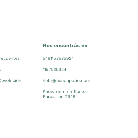
Nos encontrás en
recuentes
5491157535924
s
1157535924
 Devolución
hola@tiendapatio.com
Showroom en Núnez:
Paroissien 2648