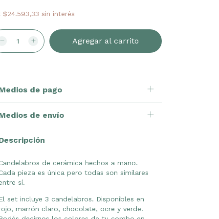
x
$24.593,33
sin interés
Medios de pago
Medios de envío
Descripción
Candelabros de cerámica hechos a mano.
Cada pieza es única pero todas son similares
entre sí.
El set incluye 3 candelabros. Disponibles en
rojo, marrón claro, chocolate, ocre y verde.
Podés decirnos los colores de tu combo en